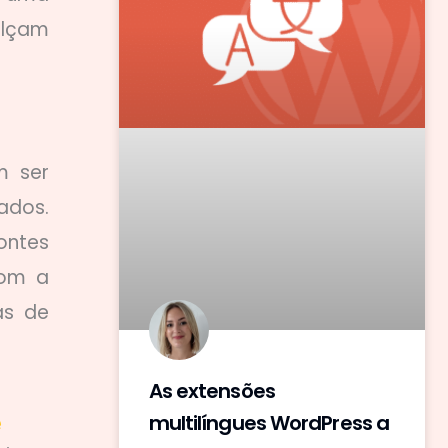
alçam
m ser
ados.
ontes
com a
as de
As extensões
e
multilíngues WordPress a