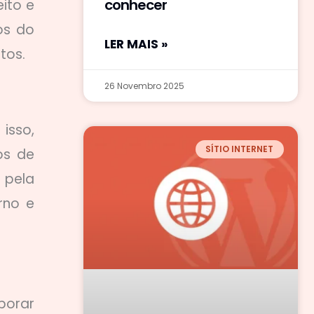
conhecer
ito e
os do
LER MAIS »
tos.
26 Novembro 2025
isso,
SÍTIO INTERNET
os de
 pela
rno e
porar