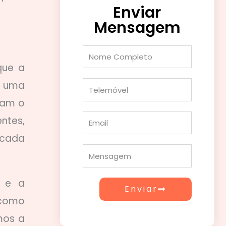
Enviar
Mensagem
Nome
Completo
que a
m uma
Telemóvel
cam o
Email
ntes,
 cada
Mensagem
o e a
Enviar
 como
mos a