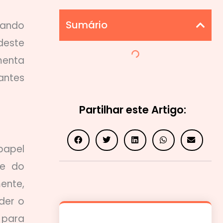
Sumário
cando
deste
menta
antes
Partilhar este Artigo:
papel
de do
ente,
der o
 para