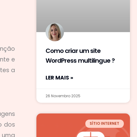
enção
Como criar um site
nte e
WordPress multilingue ?
tes a
LER MAIS »
26 Novembro 2025
agens
o dos
SÍTIO INTERNET
m uma