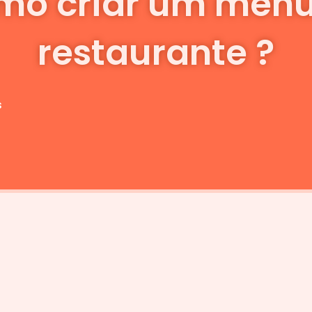
mo criar um menu
restaurante ?
s