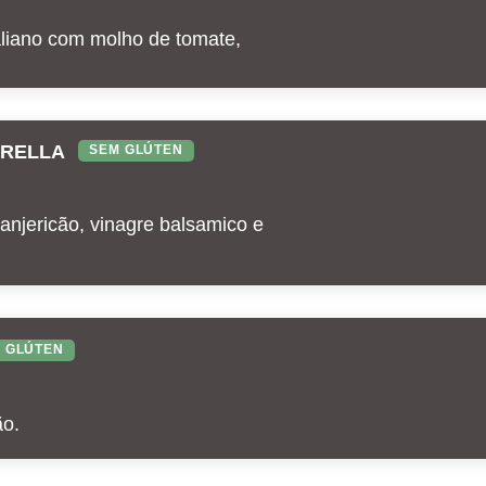
taliano com molho de tomate,
ARELLA
SEM GLÚTEN
anjericão, vinagre balsamico e
 GLÚTEN
ão.